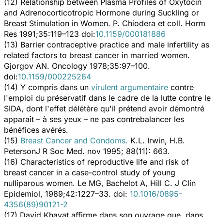
(12) Relationship between Plasma Profiles of Oxytocin
and Adrenocorticotropic Hormone during Suckling or
Breast Stimulation in Women. P. Chiodera et coll. Horm
Res 1991;35:119–123 doi:
10.1159/000181886
(13)
Barrier contraceptive practice and male infertility as
related factors to breast cancer in married women.
Gjorgov AN. Oncology 1978;35:97–100.
doi:
10.1159/000225264
(14) Y compris dans un
virulent argumentaire
contre
l'emploi du préservatif dans le cadre de la lutte contre le
SIDA, dont l'effet délétère qu'il prétend avoir démontré
apparaît – à ses yeux – ne pas contrebalancer les
bénéfices avérés.
(15)
Breast Cancer and Condoms
.
K.L. Irwin, H.B.
PetersonJ R Soc Med. nov 1995; 88(11): 663.
(16)
Characteristics of reproductive life and risk of
breast cancer in a case-control study of young
nulliparous women
. Le MG, Bachelot A, Hill C.
J Clin
Epidemiol,
1989;42:1227–33. doi:
10.1016/0895-
4356(89)90121-2
(17) David Khayat affirme dans son ouvrage que, dans