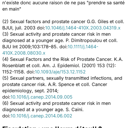
n'existe donc aucune raison de ne pas "prendre sa santé
en main"
(2)
Sexual factors and prostate cancer
G.G. Giles et coll.
BJUI, juil. 2003 doi:
10.1046/j.1464-410X.2003.04319.x
(3)
Sexual activity and prostate cancer risk in men
diagnosed at a younger age.
P. Dimitropoulou et coll.
BJU Int 2009;103:178–85. doi:
10.1111/j.1464-
410X.2008.08030.x
(4)
Sexual Factors and the Risk of Prostate Cancer.
K.A.
Rosenblatt et coll.
Am. J. Epidemiol.
(2001) 153 (12):
1152-1158. doi:
10.1093/aje/153.12.1152
(5)
Sexual partners, sexually transmitted infections, and
prostate cancer risk.
A.R. Spence et coll.
Cancer
epidemiology
, sept. 2014;
doi:
10.1016/j.canep.2014.09.005
(6)
Sexual activity and prostate cancer risk in men
diagnosed at a younger age.
S. Caini.
doi:
10.1016/j.canep.2014.06.002