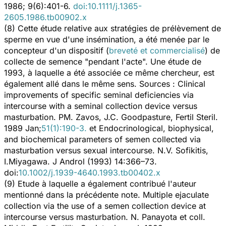
1986; 9(6):401-6.
doi:10.1111/j.1365-
2605.1986.tb00902.x
(8) Cette étude relative aux stratégies de prélèvement de
sperme en vue d'une insémination, a été menée par le
concepteur d'un dispositif (
breveté et commercialisé
) de
collecte de semence "pendant l'acte". Une étude de
1993, à laquelle a été associée ce même chercheur, est
également allé dans le même sens. Sources :
Clinical
improvements of specific seminal deficiencies via
intercourse with a seminal collection device versus
masturbation.
PM. Zavos, J.C. Goodpasture,
Fertil Steril.
1989 Jan;
51(1):190-3.
et
Endocrinological, biophysical,
and biochemical parameters of semen collected via
masturbation versus sexual intercourse.
N.V. Sofikitis,
I.Miyagawa. J Androl (1993) 14:366–73.
doi:
10.1002/j.1939-4640.1993.tb00402.x
(9) Etude à laquelle a également contribué l'auteur
mentionné dans la précédente note.
Multiple ejaculate
collection via the use of a semen collection device at
intercourse versus masturbation.
N. Panayota et coll.