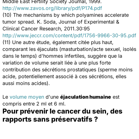
Middle East Fertility Society JoumaI
, 1999.
http://www.zavos.org/library/pdf/P174.pdf
(10)
The mechanisms by which polyamines accelerate
tumor spread.
K. Soda,
Journal of Experimental &
Clinical Cancer Research
, 2011.30:95
http://www.jeccr.com/content/pdf/1756-9966-30-95.pdf
(11) Une autre étude, également citée plus haut,
comparant les éjaculats (masturbation/acte sexuel, isolés
dans le temps) d'hommes infertiles, suggère que la
variation de volume serait liée à une plus forte
contribution des sécrétions prostatiques (sperme moins
acide, potentiellement associé à ces sécrétions, elles
aussi moins acides).
Le
volume moyen
d'une
éjaculation humaine
est
compris entre 2 ml et 6 ml.
Pour prévenir le cancer du sein, des
rapports sans préservatifs ?