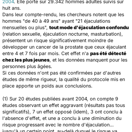
2004
. Elle porte sur 29.342 hommes adultes suivis sur
huit ans.
Dans leur compte-rendu, les chercheurs notent que les
hommes "de 40 à 49 ans" ayant "21 éjaculations
mensuelles ou plus",
tout mode d'éjaculation confondu
(relation sexuelle, éjaculation nocturne, masturbation),
présentent un risque significativement moindre de
développer un cancer de la prostate que ceux éjaculant
entre 4 et 7 fois par mois. Cet effet n'a
pas été détecté
chez les plus jeunes
, et les données manquent pour les
personnes plus âgées.
Si ces données n'ont pas été confirmées par d'autres
études de même rigueur, la qualité du protocole mis en
place apporte un poids aux conclusions.
(1) Sur 20 études publiées avant 2004, on compte 9
études observant un effet aggravant (résultats pas tous
significatifs), 7 un effet opposé (idem), 3 ont conclu à
l'absence d'effet, et une a conclu à une diminution du
risque progressant avec le nombre d'éjaculation…
jusqu'à un certain point, au-delà duquel le risque va