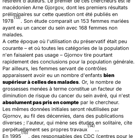
restreint d'auteurs. Le premier de ces chercheurs est le
macédonien Arne Gjorgov, dont les premiers résultats
préliminaires sur cette question ont été publiés en
(13)
1978
. Son étude comparait un 153 femmes mariées
ayant eu un cancer du sein avec 168 femmes non
malades.
A cette époque où l'utilisation du préservatif était peu
courante – et où toutes les catégories de la population
n'en faisaient pas usage – Gjornov tire pourtant
rapidement des conclusions pour la population générale.
Par ailleurs, les femmes servant de contrôles
apparaissent avoir eu un nombre d'enfants
bien
supérieur à celles des malades
. Or, le nombre de
grossesses menées à terme constitue un facteur de
diminution de risque du cancer du sein avéré, qui n'est
absolument pas pris en compte
par le chercheur.
Les mêmes données initiales seront réutilisées par
Gjornov, au fil des décennies, dans des publications
diverses ; l'auteur, qui mène ses études en solitaire, cite
(14)
perpétuellement ses propres travaux
…
(15)
En 1995
, des responsables des CDC (centres pour le