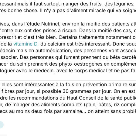
ressant mais il faut surtout manger des fruits, des légumes,
très bonne chose. Il n'y a pas d'aliment miracle qui va soign
ves, dans l'étude Nutrinet, environ la moitié des patients a
entre eux ont des prises à risque. Dans la moitié des cas, 
prescrit et c'est très bien. Certains traitements notamment 
 de la
vitamine D
, du calcium est très intéressant. Donc sous
 médecin mais en automédication, des personnes vont assoc
associer. Des personnes qui fument prennent du bêta carotè
r du sein prennent des phyto-oestrogènes en compléments
dialoguer avec le médecin, avec le corps médical et ne pas fa
, elles sont intéressantes à la fois en prévention primaire surt
ibres par jour, si possible 30 grammes par jour. On en est
indre les recommandations du Haut Conseil de la santé publ
ur, de manger des aliments complets (pain, pâtes, riz comple
secs au moins deux fois par semaine… on atteint sans pro