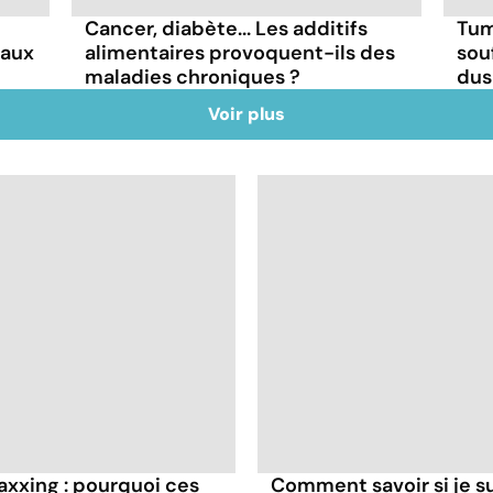
Cancer, diabète... Les additifs
Tum
faux
alimentaires provoquent-ils des
sou
maladies chroniques ?
dus
Voir plus
axxing : pourquoi ces
Comment savoir si je 