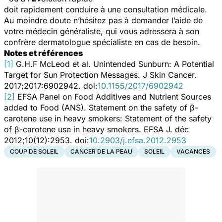
doit rapidement conduire à une consultation médicale.
Au moindre doute n’hésitez pas à demander l’aide de
votre médecin généraliste, qui vous adressera à son
confrère dermatologue spécialiste en cas de besoin.
Notes et références
[1]
G.H.F McLeod et al.
Unintended Sunburn: A Potential
Target for Sun Protection Messages.
J Skin Cancer.
2017;2017:6902942. doi:
10.1155/2017/6902942
[2]
EFSA Panel on Food Additives and Nutrient Sources
added to Food (ANS).
Statement on the safety of β-
carotene use in heavy smokers: Statement of the safety
of β-carotene use in heavy smokers
. EFSA J. déc
2012;10(12):2953. doi:
10.2903/j.efsa.2012.2953
COUP DE SOLEIL
CANCER DE LA PEAU
SOLEIL
VACANCES