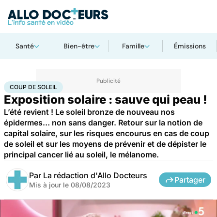
Santé
Bien-être
Famille
Émissions
Accueil
Santé
Maladies
Cancer
Coup de soleil
COUP DE SOLEIL
Exposition solaire : sauve qui peau !
L’été revient ! Le soleil bronze de nouveau nos
épidermes… non sans danger. Retour sur la notion de
capital solaire, sur les risques encourus en cas de coup
de soleil et sur les moyens de prévenir et de dépister le
principal cancer lié au soleil, le mélanome.
Par
La rédaction d'Allo Docteurs
Partager
Mis à jour le
08/08/2023