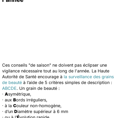
Ces conseils "de saison" ne doivent pas éclipser une
vigilance nécessaire tout au long de l'année. La Haute
Autorité de Santé encourage à
la surveillance des grains
de beauté
à l’aide de 5 critères simples de description :
ABCDE
. Un grain de beauté :
·
A
symétrique,
· aux
B
ords irréguliers,
· à la
C
ouleur non-homogène,
· d’un
D
iamètre supérieur à 6 mm
· ou à l’
É
volution rapide