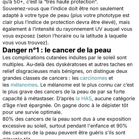
qu’à 50+, c’est la "très haute protection".
Souvenez-vous que l’indice doit être non seulement
adapté à votre type de peau (plus votre phototype est
clair plus l’indice de protection devra être élevé), mais
également à l’intensité du rayonnement UV auquel vous
vous exposez (selon l’horaire ou la latitude à laquelle
vous vous trouvez).
Danger n°1 : le cancer de la peau
Les complications cutanées induites par le soleil sont
multiples. Au-delà des dyskératoses et autres taches en
relief disgracieuses mais bénignes, on distingue deux
grandes classes de cancers : les
carcinomes
et
les
mélanomes
. Le mélanome est le plus connu car c’est
le plus grave des cancers de la peau de par sa forte
capacité à métastaser. D’après
la HAS
, aucune catégorie
d’âge n’est épargnée. On gagne donc à le dépister tôt
pour une survie optimale.
80% des cancers de la peau sont dus à une exposition
excessive au soleil, surtout pendant l'enfance et 90%
des cancers de la peau peuvent être guéris s'ils sont