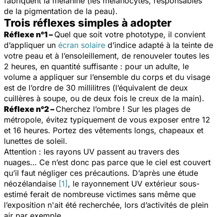
fabriquent la mélanine (les mélanocytes, responsables
de la pigmentation de la peau).
Trois réflexes simples à adopter
Réflexe n°1 –
Quel que soit votre phototype, il convient
d’appliquer un
écran solaire
d’indice adapté à la teinte de
votre peau et à l’ensoleillement, de renouveler toutes les
2 heures, en quantité suffisante : pour un adulte, le
volume a appliquer sur l’ensemble du corps et du visage
est de l’ordre de 30 millilitres (l’équivalent de deux
cuillères à soupe, ou de deux fois le creux de la main).
Réflexe n°2 –
Cherchez l’ombre ! Sur les plages de
métropole, évitez typiquement de vous exposer entre 12
et 16 heures. Portez des vêtements longs, chapeaux et
lunettes de soleil.
Attention : les rayons UV passent au travers des
nuages… Ce n’est donc pas parce que le ciel est couvert
qu’il faut négliger ces précautions. D’après une étude
néozélandaise
[1]
, le rayonnement UV extérieur sous-
estimé ferait de nombreuse victimes sans même que
l’exposition n'ait été recherchée, lors d’activités de plein
air par exemple.