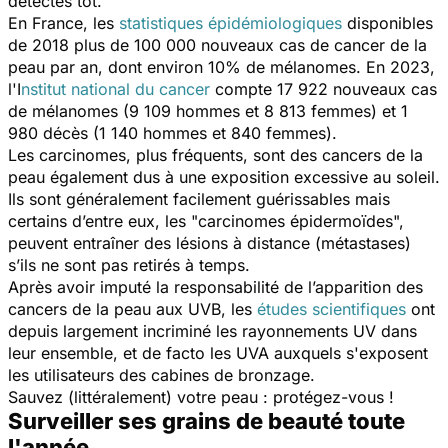
détectés tôt.
En France, les
statistiques épidémiologiques
disponibles
de 2018 plus de 100 000 nouveaux cas de cancer de la
peau par an, dont environ 10% de mélanomes. En 2023,
l'I
nstitut national du cancer
compte 17 922 nouveaux cas
de mélanomes (9 109 hommes et 8 813 femmes) et 1
980 décès (1 140 hommes et 840 femmes).
Les carcinomes, plus fréquents, sont des cancers de la
peau également dus à une exposition excessive au soleil.
Ils sont généralement facilement guérissables mais
certains d’entre eux, les "carcinomes épidermoïdes",
peuvent entraîner des lésions à distance (métastases)
s’ils ne sont pas retirés à temps.
Après avoir imputé la responsabilité de l’apparition des
cancers de la peau aux UVB, les
études scientifiques
ont
depuis largement incriminé les rayonnements UV dans
leur ensemble, et
de facto
les UVA auxquels s'exposent
les utilisateurs des cabines de bronzage.
Sauvez (littéralement) votre peau : protégez-vous !
Surveiller ses grains de beauté toute
l'année