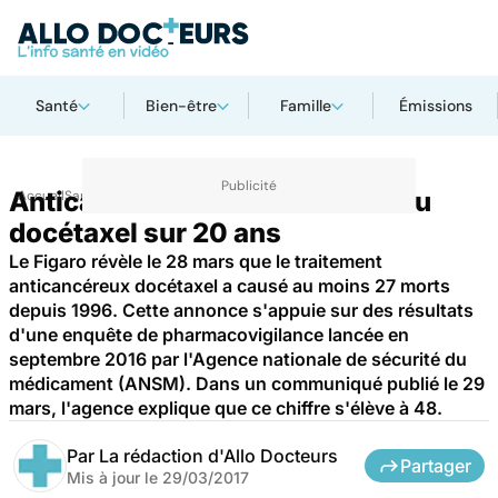
Santé
Bien-être
Famille
Émissions
Anticancéreux : 48 décès liés au
Accueil
Santé
docétaxel sur 20 ans
Le Figaro révèle le 28 mars que le traitement
anticancéreux docétaxel a causé au moins 27 morts
depuis 1996. Cette annonce s'appuie sur des résultats
d'une enquête de pharmacovigilance lancée en
septembre 2016 par l'Agence nationale de sécurité du
médicament (ANSM). Dans un communiqué publié le 29
mars, l'agence explique que ce chiffre s'élève à 48.
Par
La rédaction d'Allo Docteurs
Partager
Mis à jour le
29/03/2017