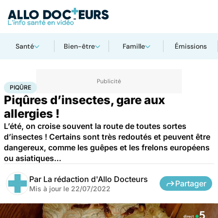
Santé
Bien-être
Famille
Émissions
Accueil
Santé
Bobos du quotidien
Piqûre
PIQÛRE
Piqûres d’insectes, gare aux
allergies !
L’été, on croise souvent la route de toutes sortes
d’insectes ! Certains sont très redoutés et peuvent être
dangereux, comme les guêpes et les frelons européens
ou asiatiques...
Par
La rédaction d'Allo Docteurs
Partager
Mis à jour le
22/07/2022