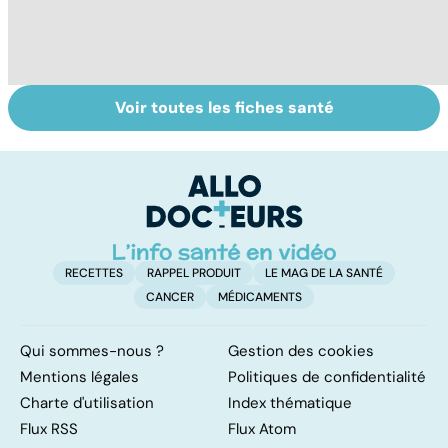
Voir toutes les fiches santé
Grand froid : nos
Perturbateurs
So
conseils
endocriniens :
al
une menace pour
notre santé
RECETTES
RAPPEL PRODUIT
LE MAG DE LA SANTÉ
CANCER
MÉDICAMENTS
Qui sommes-nous ?
Gestion des cookies
Mentions légales
Politiques de confidentialité
Charte d'utilisation
Index thématique
Flux RSS
Flux Atom