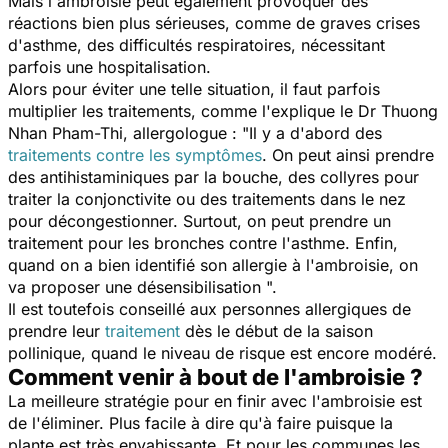
Mais l'ambroisie peut également provoquer des
réactions bien plus sérieuses, comme de graves crises
d'asthme, des difficultés respiratoires, nécessitant
parfois une hospitalisation.
Alors pour éviter une telle situation, il faut parfois
multiplier les traitements, comme l'explique le Dr Thuong
Nhan Pham-Thi, allergologue : "
Il y a d'abord des
traitements contre les symptômes
. On peut ainsi prendre
des antihistaminiques par la bouche, des collyres pour
traiter la conjonctivite ou des traitements dans le nez
pour décongestionner. Surtout, on peut prendre un
traitement pour les bronches contre l'asthme. Enfin,
quand on a bien identifié son allergie à l'ambroisie, on
va proposer une désensibilisation
".
Il est toutefois conseillé aux personnes allergiques de
prendre leur
traitement
dès le début de la saison
pollinique, quand le niveau de risque est encore modéré.
Comment venir à bout de l'ambroisie ?
La meilleure stratégie pour en finir avec l'ambroisie est
de l'éliminer. Plus facile à dire qu'à faire puisque la
plante est très envahissante. Et pour les communes les