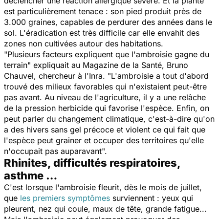
déclencher une réaction allergique sévère. Et la plante
est particulièrement tenace : son pied produit près de
3.000 graines, capables de perdurer des années dans le
sol. L'éradication est très difficile car elle envahit des
zones non cultivées autour des habitations.
"
Plusieurs facteurs expliquent que l'ambroisie gagne du
terrain"
expliquait au
Magazine de la Santé
, Bruno
Chauvel, chercheur à l'Inra.
"L'ambroisie a tout d'abord
trouvé des milieux favorables qui n'existaient peut-être
pas avant. Au niveau de l'agriculture, il y a une relâche
de la pression herbicide qui favorise l'espèce. Enfin, on
peut parler du changement climatique, c'est-à-dire qu'on
a des hivers sans gel précoce et violent ce qui fait que
l'espèce peut grainer et occuper des territoires qu'elle
n'occupait pas auparavant
".
Rhinites, difficultés respiratoires,
asthme …
C'est lorsque l'ambroisie fleurit, dès le mois de juillet,
que
les premiers symptômes
surviennent : yeux qui
pleurent, nez qui coule, maux de tête, grande fatigue...