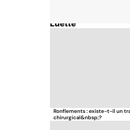
Luette
Accueil
Thématiques
Ronflements : existe-t-il un t
chirurgical&nbsp;?