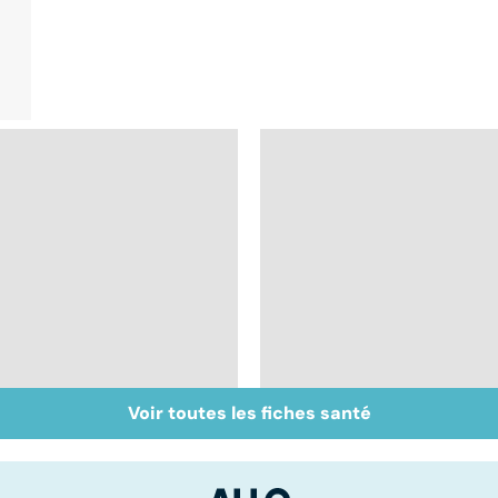
Voir toutes les fiches santé
Inflammation des
Suicide : prévenir le
amygdales : que faire
passage à l'acte
en cas d'angine ?