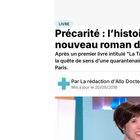
Accueil
Santé
Livre
LIVRE
Précarité : l’hist
nouveau roman de
Après un premier livre intitulé "La 
la quête de sens d’une quarantenair
Paris.
Par
La rédaction d'Allo Doct
Mis à jour le
20/05/2019