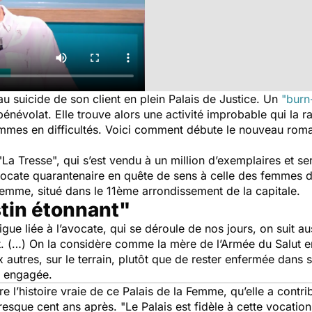
au suicide de son client en plein Palais de Justice. Un
"burn
 bénévolat. Elle trouve alors une activité improbable qui la 
mmes en difficultés. Voici comment débute le nouveau roman
"La Tresse", qui s’est vendu à un million d’exemplaires et se
 avocate quarantenaire en quête de sens à celle des femmes d’
 Femme, situé dans le 11ème arrondissement de la capitale.
tin étonnant"
rigue liée à l’avocate, qui se déroule de nos jours, on suit a
. (…) On la considère comme la mère de l’Armée du Salut e
aux autres, sur le terrain, plutôt que de rester enfermée dans s
e engagée.
 l’histoire vraie de ce Palais de la Femme, qu’elle a contr
presque cent ans après. "Le Palais est fidèle à cette vocatio