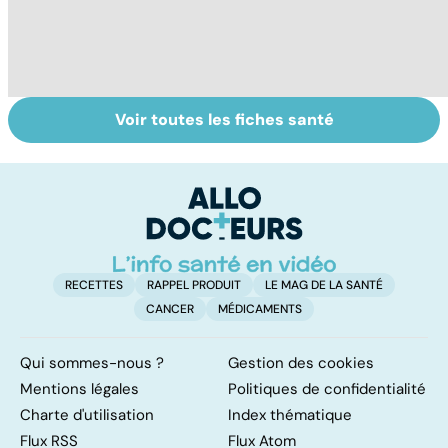
Voir toutes les fiches santé
Tout savoir sur
Inflammation des
Su
les infections
amygdales : que
le
pulmonaires
faire en cas
l'
d'angine ?
RECETTES
RAPPEL PRODUIT
LE MAG DE LA SANTÉ
CANCER
MÉDICAMENTS
Qui sommes-nous ?
Gestion des cookies
Mentions légales
Politiques de confidentialité
Charte d'utilisation
Index thématique
Flux RSS
Flux Atom