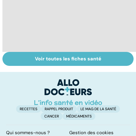
Voir toutes les fiches santé
Tout savoir sur
Inflammation des
Su
les infections
amygdales : que
le
pulmonaires
faire en cas
l'
d'angine ?
RECETTES
RAPPEL PRODUIT
LE MAG DE LA SANTÉ
CANCER
MÉDICAMENTS
Qui sommes-nous ?
Gestion des cookies