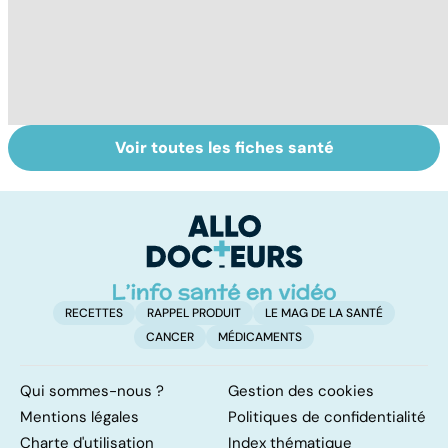
Voir toutes les fiches santé
Tout savoir sur
Inflammation des
Su
les infections
amygdales : que
le
pulmonaires
faire en cas
l'
d'angine ?
RECETTES
RAPPEL PRODUIT
LE MAG DE LA SANTÉ
CANCER
MÉDICAMENTS
Qui sommes-nous ?
Gestion des cookies
Mentions légales
Politiques de confidentialité
Charte d'utilisation
Index thématique