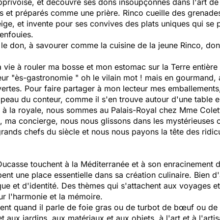
privoisé, et découvre ses dons insoupçonnés dans l'art de
s et préparés comme une prière. Rinco cueille des grenades 
ge, et invente pour ses convives des plats uniques qui se 
 enfouies.
 le don, à savourer comme la cuisine de la jeune Rinco, dont
 vie à rouler ma bosse et mon estomac sur la Terre entière e
eur "ès-gastronomie " oh le vilain mot ! mais en gourmand,
vertes. Pour faire partager à mon lecteur mes emballemen
 peau du conteur, comme il s'en trouve autour d'une table e
vre à la royale, nous sommes au Palais-Royal chez Mme Cole
 ma concierge, nous nous glissons dans les mystérieuses c
rands chefs du siècle et nous nous payons la tête des ridic
 Ducasse touchent à la Méditerranée et à son enracinement
pent une place essentielle dans sa création culinaire. Bien d'
que et d'identité. Des thèmes qui s'attachent aux voyages et
sur l'harmonie et la mémoire.
ment quand il parle de foie gras ou de turbot de bœuf ou d
t aux jardins, aux matériaux et aux objets, à l'art et à l'ar