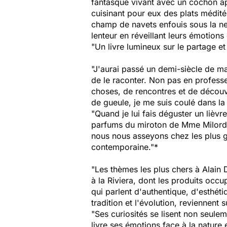
fantasque vivant avec un cochon ap
cuisinant pour eux des plats médité
champ de navets enfouis sous la nei
lenteur en réveillant leurs émotions
"Un livre lumineux sur le partage et
"J'aurai passé un demi-siècle de ma
de le raconter. Non pas en profess
choses, de rencontres et de décou
de gueule, je me suis coulé dans la
"Quand je lui fais déguster un liè
parfums du miroton de Mme Milord,
nous nous asseyons chez les plus g
contemporaine."*
"Les thèmes les plus chers à Alain
à la Riviera, dont les produits occu
qui parlent d'authentique, d'esthéti
tradition et l'évolution, reviennent 
"Ses curiosités se lisent non seule
livre ses émotions face à la nature e