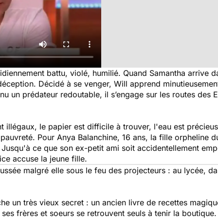
diennement battu, violé, humilié. Quand Samantha arrive dans
déception. Décidé à se venger, Will apprend minutieusement 
nu un prédateur redoutable, il s’engage sur les routes des E
 illégaux, le papier est difficile à trouver, l'eau est précie
pauvreté. Pour Anya Balanchine, 16 ans, la fille orpheline du 
. Jusqu'à ce que son ex-petit ami soit accidentellement emp
ce accuse la jeune fille.
sée malgré elle sous le feu des projecteurs : au lycée, dan
ache un très vieux secret : un ancien livre de recettes magiq
ses frères et soeurs se retrouvent seuls à tenir la boutique. 