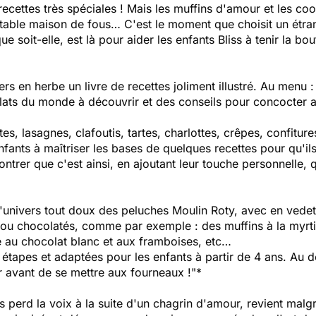
cettes très spéciales ! Mais les muffins d'amour et les cook
éritable maison de fous… C'est le moment que choisit un étr
que soit-elle, est là pour aider les enfants Bliss à tenir la b
rs en herbe un livre de recettes joliment illustré. Au menu :
 plats du monde à découvrir et des conseils pour concocter
, lasagnes, clafoutis, tartes, charlottes, crêpes, confitures.
fants à maîtriser les bases de quelques recettes pour qu'ils 
 montrer que c'est ainsi, en ajoutant leur touche personnelle, 
 l'univers tout doux des peluches Moulin Roty, avec en vedett
s ou chocolatés, comme par exemple : des muffins à la myrti
 au chocolat blanc et aux framboises, etc…
tapes et adaptées pour les enfants à partir de 4 ans. Au dé
r avant de se mettre aux fourneaux !"*
perd la voix à la suite d'un chagrin d'amour, revient malgr