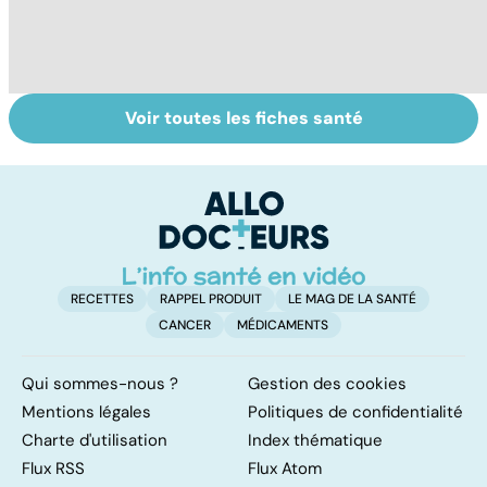
Voir toutes les fiches santé
Tout savoir sur
Inflammation des
Su
les infections
amygdales : que
le
pulmonaires
faire en cas
l'
d'angine ?
RECETTES
RAPPEL PRODUIT
LE MAG DE LA SANTÉ
CANCER
MÉDICAMENTS
Qui sommes-nous ?
Gestion des cookies
Mentions légales
Politiques de confidentialité
Charte d'utilisation
Index thématique
Flux RSS
Flux Atom