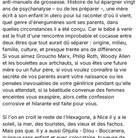
anti-manuels de grossesse. Histoire de lui épargner vingt
ans de psychanalyse – ou de les préparer –, une mère
écrit à son enfant in utero pour lui raconter d'où il vient,
quel genre d'énergumènes sont ses parents, dans
quelles circonstances il a été conçu. Car le bébé à venir
est le fruit d'une rencontre improbable et cocasse entre
deux êtres que tout aurait dû séparer : origine, milieu,
famille, culture, et presque trente ans de différence.
Si vous aimez Groucho Marx, Philip Roth, Woody Allen
et les boulettes aux artichauts, si vous êtes une future
mère ou un futur père, si vous voulez connaître la vie
secrète de vos parents avant votre naissance ou les
pensées inavouables de votre génitrice pendant qu'elle
vous attendait, si la béatitude convenue des femmes
enceintes vous exaspère, alors cette confession
corrosive et hilarante est faite pour vous.
Si l'on en croit le reste de l'Hexagone, à Nice il y a le
soleil, la mer, des touristes, des vieux et des fachos.
Mais pas que. Il y a aussi Ghjulia - Diou - Boccanera,
quinqua sans enfant et avec colocataire, buveuse de