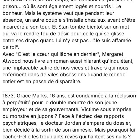
prison... où ils sont également logés et nourris ! Le
bonheur. Mais le système veut que pendant leur
absence, un autre couple s'installe chez eux avant d'être
incarcéré à son tour. Et Stan tombe bientôt sur un mot
qui va le rendre fou de désir pour celle qui se glisse
entre ses draps quand lui n'y est pas : "Je suis affamée
de toi".
Avec "
C'est le cœur qui lâche en dernier
", Margaret
Atwood nous livre un roman aussi hilarant qu'inquiétant,
une implacable satire de nos vices et travers qui nous
enferment dans de viles obsessions quand le monde
entier est en passe de disparaître.
1873. Grace Marks, 16 ans, est condamnée à la réclusion
à perpétuité pour le double meurtre de son jeune
employeur et de sa gouvernante. Victime sous emprise
ou monstre en jupons ? Face à l'échec des rapports
psychiatriques, le docteur Jordan s'empare du dossier,
bien décidé à la sortir de son amnésie. Mais pourquoi lui
cache-t-elle les troublants rêves qui hantent ses nuits ?