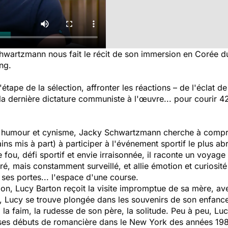
wartzmann nous fait le récit de son immersion en Corée du 
ng.
l'étape de la sélection, affronter les réactions – de l'éclat de 
 la dernière dictature communiste à l'œuvre... pour courir 
nt humour et cynisme, Jacky Schwartzmann cherche à compr
ns mis à part) à participer à l'événement sportif le plus abr
u, défi sportif et envie irraisonnée, il raconte un voyage d
ré, mais constamment surveillé, et allie émotion et curiosi
 ses portes... l'espace d'une course.
ion, Lucy Barton reçoit la visite impromptue de sa mère, ave
s, Lucy se trouve plongée dans les souvenirs de son enfanc
nois, la faim, la rudesse de son père, la solitude. Peu à peu,
t ses débuts de romancière dans le New York des années 19