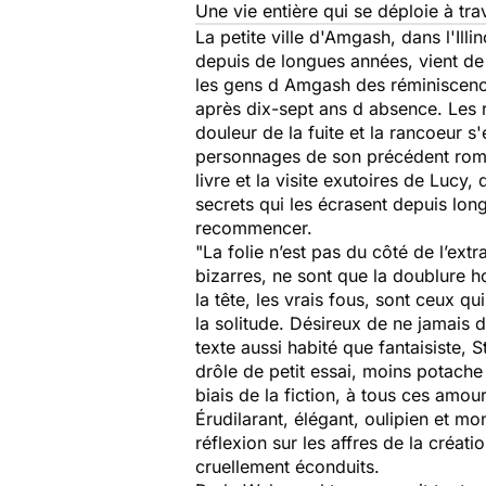
Une vie entière qui se déploie à trav
La petite ville d'Amgash, dans l'Ill
depuis de longues années, vient de 
les gens d Amgash des réminiscence
après dix-sept ans d absence. Les r
douleur de la fuite et la rancoeur s
personnages de son précédent roman
livre et la visite exutoires de Lucy
secrets qui les écrasent depuis lon
recommencer.
"La folie n’est pas du côté de l’extr
bizarres, ne sont que la doublure 
la tête, les vrais fous, sont ceux q
la solitude. Désireux de ne jamais d
texte aussi habité que fantaisiste, 
drôle de petit essai, moins potache q
biais de la fiction, à tous ces amour
Érudilarant, élégant, oulipien et mo
réflexion sur les affres de la créati
cruellement éconduits.