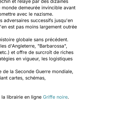
chin et relayé par des dizaines
 du monde demeurée invincible avant
omettre avec le nazisme.
des adversaires successifs jusqu'en
n'en est pas moins largement outrée
histoire globale sans précédent.
les d'Angleterre, "Barbarossa",
c.) et offre de surcroît de riches
atégies en vigueur, les logistiques
hie de la Seconde Guerre mondiale,
iant cartes, schémas,
a librairie en ligne
Griffe noire
.