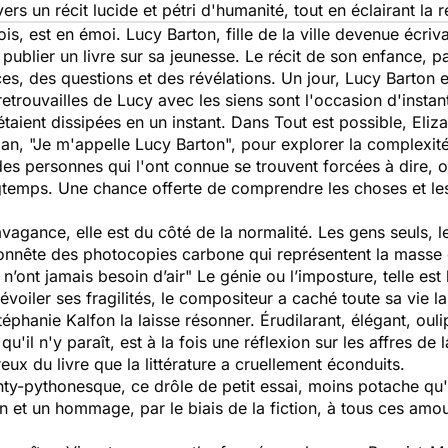
ers un récit lucide et pétri d'humanité, tout en éclairant la r
inois, est en émoi. Lucy Barton, fille de la ville devenue écr
publier un livre sur sa jeunesse. Le récit de son enfance, p
s, des questions et des révélations. Un jour, Lucy Barton 
etrouvailles de Lucy avec les siens sont l'occasion d'insta
'étaient dissipées en un instant. Dans Tout est possible, Eli
, "Je m'appelle Lucy Barton", pour explorer la complexité d
, des personnes qui l'ont connue se trouvent forcées à dire, o
gtemps. Une chance offerte de comprendre les choses et les
avagance, elle est du côté de la normalité. Les gens seuls, l
honnête des photocopies carbone qui représentent la masse 
ui n’ont jamais besoin d’air" Le génie ou l’imposture, telle e
évoiler ses fragilités, le compositeur a caché toute sa vie la
Stéphanie Kalfon la laisse résonner. Érudilarant, élégant, o
u'il n'y paraît, est à la fois une réflexion sur les affres d
eux du livre que la littérature a cruellement éconduits.
nty-pythonesque, ce drôle de petit essai, moins potache qu'il
on et un hommage, par le biais de la fiction, à tous ces amour