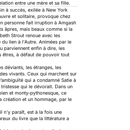
elation entre une mère et sa fille.
ivain à succès, exilée à New York
auvre et solitaire, provoque chez
en personne fait irruption à Amgash
nts âpres, mais beaux comme si la
zabeth Strout renoue avec les
u lien à l'Autre. Animées par le
u parviennent enfin à dire, les
 êtres, à défaut de pouvoir tout
es déviants, les étranges, les
des vivants. Ceux qui marchent sur
st l’ambiguïté qui a condamné Satie à
 tristesse qui le dévorait. Dans un
ulipien et monty-pythonesque, ce
e la création et un hommage, par le
 n'y paraît, est à la fois une
eux du livre que la littérature a