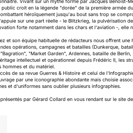
onnaître. Vivant sur un mythe formé par Jacques Benoist-Mé
 le public croit en la légende "dorée" de la première armée
 combattant héroïquement jusqu'au bout sans trop se compr
appuie sur une part réelle - le Blitzkrieg, la pulvérisation 
ation forte notamment dans les chars et l'aviation -, elle 
pez et son équipe habituelle de rédacteurs nous offrent une 
ndes opérations, campagnes et batailles (Dunkerque, batail
Bagration", "Market Garden", Ardennes, bataille de Berlin, et
itage intellectuel et opérationnel depuis Frédéric II, les str
es hommes et du matériel.
succès de sa revue Guerres & Histoire et celui de l'Infograp
ouvrage par une iconographie abondante mais choisie assoc
es et d'uniformes sans oublier plusieurs infographies.
ésentés par Gérard Collard en vous rendant sur le site de l