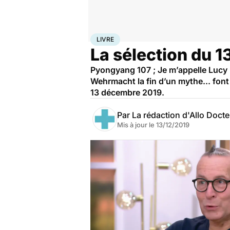
Accueil
Santé
Livre
LIVRE
La sélection du 1
Pyongyang 107 ; Je m’appelle Lucy Ba
Wehrmacht la fin d’un mythe... font
13 décembre 2019.
Par
La rédaction d'Allo Doct
Mis à jour le
13/12/2019