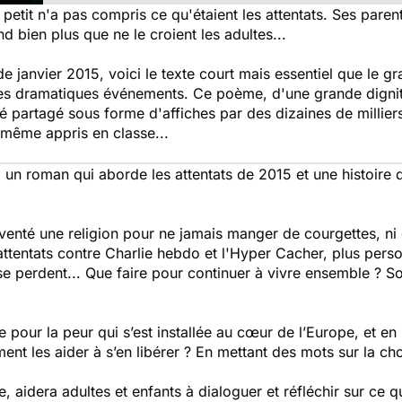
 petit n'a pas compris ce qu'étaient les attentats. Ses parent
d bien plus que ne le croient les adultes...
de janvier 2015, voici le texte court mais essentiel que le 
ces dramatiques événements. Ce poème, d'une grande dignité
té partagé sous forme d'affiches par des dizaines de millier
s même appris en classe...
un roman qui aborde les attentats de 2015 et une histoire 
nventé une religion pour ne jamais manger de courgettes, ni d
attentats contre Charlie hebdo et l'Hyper Cacher, plus perso
se perdent... Que faire pour continuer à vivre ensemble ? So
e pour la peur qui s’est installée au cœur de l’Europe, et en 
ent les aider à s’en libérer ? En mettant des mots sur la cho
e, aidera adultes et enfants à dialoguer et réfléchir sur ce 