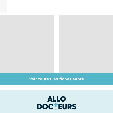
Voir toutes les fiches santé
Inflammation des
Suicide : prévenir le
amygdales : que faire
passage à l'acte
en cas d'angine ?