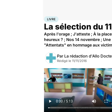
Accueil
Santé
Livre
LIVRE
La sélection du 1
Après l'orage ; J'atteste ; À la pla
heureux ? ; Nos 14 novembre ; Une b
"Attentats" en hommage aux victimes
Par
La rédaction d'Allo Doct
Rédigé le
11/11/2016