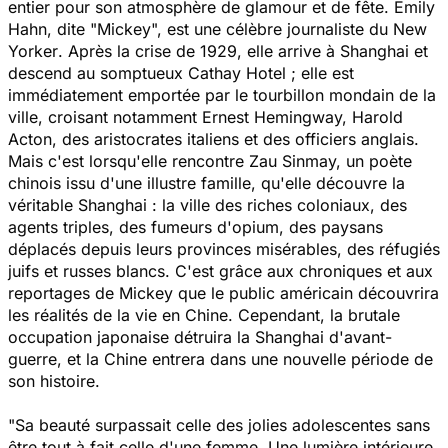
entier pour son atmosphère de glamour et de fête. Emily
Hahn, dite "Mickey", est une célèbre journaliste du
New
Yorker
. Après la crise de 1929, elle arrive à Shanghai et
descend au somptueux Cathay Hotel ; elle est
immédiatement emportée par le tourbillon mondain de la
ville, croisant notamment Ernest Hemingway, Harold
Acton, des aristocrates italiens et des officiers anglais.
Mais c'est lorsqu'elle rencontre Zau Sinmay, un poète
chinois issu d'une illustre famille, qu'elle découvre la
véritable Shanghai : la ville des riches coloniaux, des
agents triples, des fumeurs d'opium, des paysans
déplacés depuis leurs provinces misérables, des réfugiés
juifs et russes blancs. C'est grâce aux chroniques et aux
reportages de Mickey que le public américain découvrira
les réalités de la vie en Chine. Cependant, la brutale
occupation japonaise détruira la Shanghai d'avant-
guerre, et la Chine entrera dans une nouvelle période de
son histoire.
"Sa beauté surpassait celle des jolies adolescentes sans
être tout à fait celle d'une femme. Une lumière intérieure