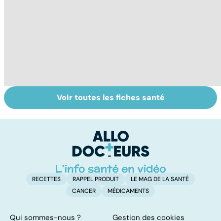
Voir toutes les fiches santé
Tout savoir sur
Inflammation des
Su
les infections
amygdales : que
le
pulmonaires
faire en cas
l'
d'angine ?
RECETTES
RAPPEL PRODUIT
LE MAG DE LA SANTÉ
CANCER
MÉDICAMENTS
Qui sommes-nous ?
Gestion des cookies