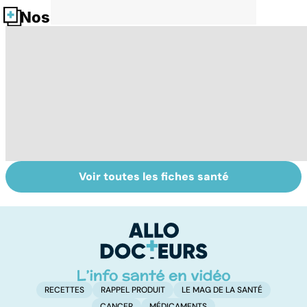
Nos fiches santé
Voir toutes les fiches santé
Tout savoir sur
Inflammation des
Su
les infections
amygdales : que
le
pulmonaires
faire en cas
l'
d'angine ?
RECETTES
RAPPEL PRODUIT
LE MAG DE LA SANTÉ
CANCER
MÉDICAMENTS