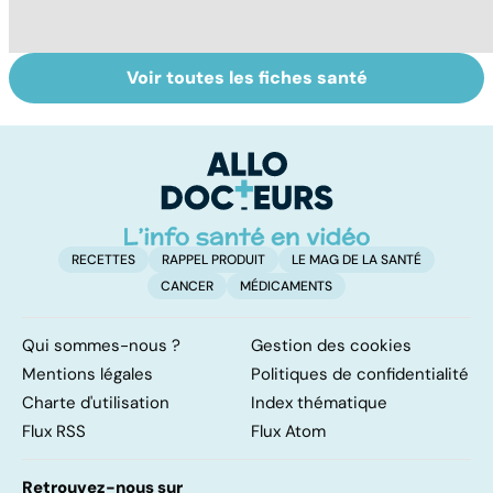
Voir toutes les fiches santé
La tuberculose
Staphylocoque
Q
pulmonaire
doré : une
c
bactérie sous
surveillance
RECETTES
RAPPEL PRODUIT
LE MAG DE LA SANTÉ
CANCER
MÉDICAMENTS
Qui sommes-nous ?
Gestion des cookies
Mentions légales
Politiques de confidentialité
Charte d'utilisation
Index thématique
Flux RSS
Flux Atom
Retrouvez-nous sur