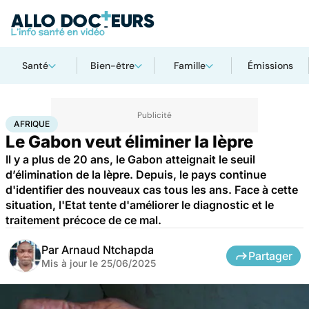
Santé
Bien-être
Famille
Émissions
Accueil
Santé
Société
Santé publique
Afrique
AFRIQUE
Le Gabon veut éliminer la lèpre
Il y a plus de 20 ans, le Gabon atteignait le seuil
d’élimination de la lèpre. Depuis, le pays continue
d'identifier des nouveaux cas tous les ans. Face à cette
situation, l'Etat tente d'améliorer le diagnostic et le
traitement précoce de ce mal.
Par
Arnaud Ntchapda
Partager
Mis à jour le
25/06/2025