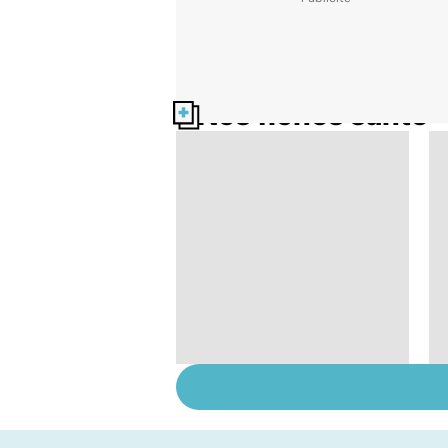
Nos fiches santé
La tuberculose
pulmonaire