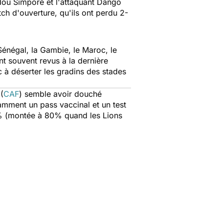
idou Simporé et l'attaquant Dango
ch d'ouverture, qu'ils ont perdu 2-
énégal, la Gambie, le Maroc, le
nt souvent revus à la dernière
c à déserter les gradins des stades
(
CAF
) semble avoir douché
amment un pass vaccinal et un test
0% (montée à 80% quand les Lions