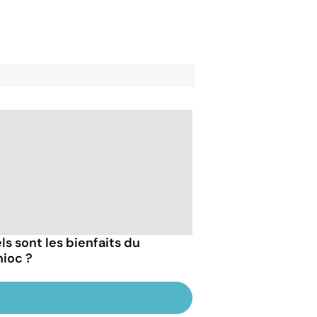
ls sont les bienfaits du
ioc ?