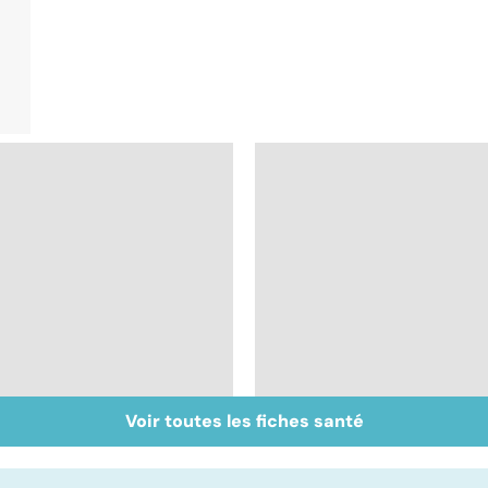
Voir toutes les fiches santé
Tout savoir sur les
Inflammation des
infections
amygdales : que faire
pulmonaires
en cas d'angine ?