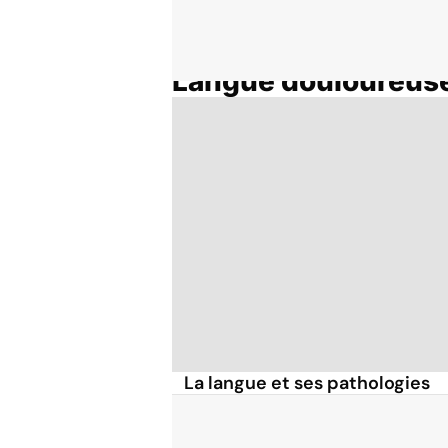
Langue douloureus
Accueil
Thématiques
La langue et ses pathologies