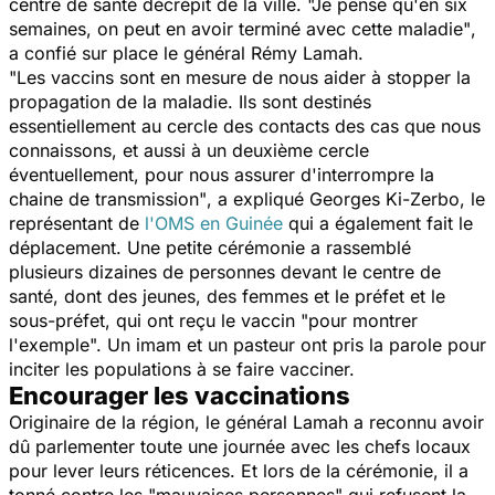
centre de santé décrépit de la ville.
"Je pense qu'en six
semaines, on peut en avoir terminé avec cette maladie"
,
a confié sur place le général Rémy Lamah.
"Les vaccins sont en mesure de nous aider à stopper la
propagation de la maladie. Ils sont destinés
essentiellement au cercle des contacts des cas que nous
connaissons, et aussi à un deuxième cercle
éventuellement, pour nous assurer d'interrompre la
chaine de transmission"
, a expliqué Georges Ki-Zerbo, le
représentant de
l'OMS en Guinée
qui a également fait le
déplacement. Une petite cérémonie a rassemblé
plusieurs dizaines de personnes devant le centre de
santé, dont des jeunes, des femmes et le préfet et le
sous-préfet, qui ont reçu le vaccin "
pour montrer
l'exemple
". Un imam et un pasteur ont pris la parole pour
inciter les populations à se faire vacciner.
Encourager les vaccinations
Originaire de la région, le général Lamah a reconnu avoir
dû parlementer toute une journée avec les chefs locaux
pour lever leurs réticences. Et lors de la cérémonie, il a
tonné contre les
"mauvaises personnes"
qui refusent la