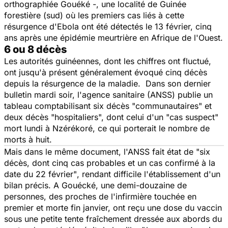
orthographiée Gouéké -, une localité de Guinée
forestière (sud) où les premiers cas liés à cette
résurgence d'Ebola ont été détectés le 13 février, cinq
ans après une épidémie meurtrière en Afrique de l'Ouest.
6 ou 8 décès
Les autorités guinéennes, dont les chiffres ont fluctué,
ont jusqu'à présent généralement évoqué cinq décès
depuis la résurgence de la maladie. Dans son dernier
bulletin mardi soir, l'agence sanitaire (ANSS) publie un
tableau comptabilisant six décès "
communautaires
" et
deux décès "
hospitaliers
", dont celui d'un
"cas suspect"
mort lundi à Nzérékoré, ce qui porterait le nombre de
morts à huit.
Mais dans le même document, l'ANSS fait état de
"six
décès, dont cinq cas probables et un cas confirmé à la
date du 22 février"
, rendant difficile l'établissement d'un
bilan précis. A Gouécké, une demi-douzaine de
personnes, des proches de l'infirmière touchée en
premier et morte fin janvier, ont reçu une dose du vaccin
sous une petite tente fraîchement dressée aux abords du