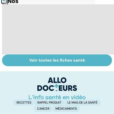
Nos fiches santé
Voir toutes les fiches santé
La tuberculose
Violences
B
pulmonaire
sexuelles :
u
comment s'en
s
remettre ?
RECETTES
RAPPEL PRODUIT
LE MAG DE LA SANTÉ
CANCER
MÉDICAMENTS