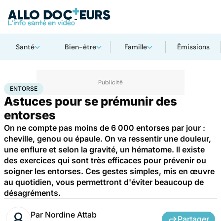
Santé
Bien-être
Famille
Émissions
Accueil
Santé
Maladies
Entorse
ENTORSE
Astuces pour se prémunir des
entorses
On ne compte pas moins de 6 000 entorses par jour :
cheville, genou ou épaule. On va ressentir une douleur,
une enflure et selon la gravité, un hématome. Il existe
des exercices qui sont très efficaces pour prévenir ou
soigner les entorses. Ces gestes simples, mis en œuvre
au quotidien, vous permettront d'éviter beaucoup de
désagréments.
Par
Nordine Attab
Partager