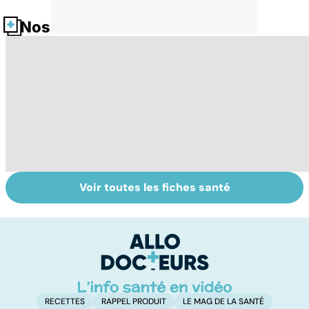
Nos fiches santé
Voir toutes les fiches santé
Suicide : prévenir
Comment tenir
U
le passage à
ses bonnes
s
l'acte
résolutions
RECETTES
RAPPEL PRODUIT
LE MAG DE LA SANTÉ