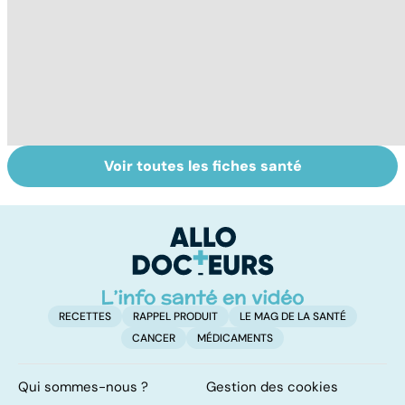
Voir toutes les fiches santé
Acidité, brûlures,
Ulcères digestifs
To
crampes... quand
: la fin des idées
le
l'estomac fait
reçues
p
mal
RECETTES
RAPPEL PRODUIT
LE MAG DE LA SANTÉ
CANCER
MÉDICAMENTS
Qui sommes-nous ?
Gestion des cookies