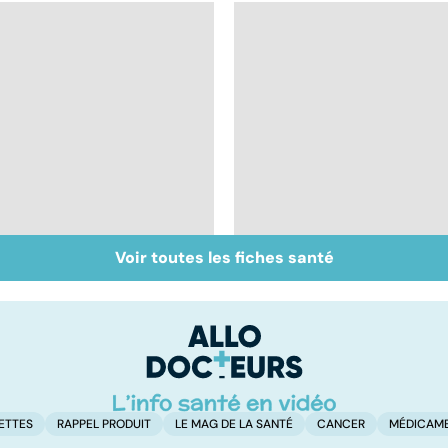
Voir toutes les fiches santé
Migraines : comment
Dérèglement
s'en sortir ?
hormonal : et si
c'était les
surrénales ?
ETTES
RAPPEL PRODUIT
LE MAG DE LA SANTÉ
CANCER
MÉDICAM