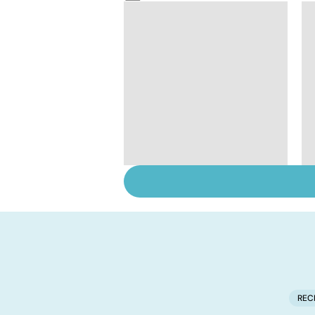
Ostéopathie, une
thérapie manuelle
REC