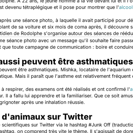
olphe. À 22 ans, le jeune homme a la vie devant lui et il l'
 est devenu tétraplégique et il pose pour montrer que l'
alcool
après une séance photo, à laquelle il avait participé pour d
volant de sa voiture et six mois de coma après, il découvre 
otidien de Rodolphe s'organise autour des séances de réé
xième séance photo avec un message qu'il souhaite faire pass
rt que toute campagne de communication : boire et conduir
 aussi peuvent être asthmatiques
uvent être asthmatiques. Mishka, locataire de l'aquarium d
ique. Mais il paraît que l'asthme est relativement fréquent 
à respirer, des examens ont été réalisés et ont confirmé l'
a
Il a fallu lui apprendre et la familiariser. Que ce soit amusa
rignoter après une inhalation réussie.
 d'animaux sur Twitter
scientifiques sur Twitter via le hashtag #Junk Off (traducti
shtag, on comprend très vite le thème. Il s'agissait de do