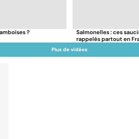
framboises ?
Salmonelles : ces sauc
rappelés partout en Fr
Plus de vidéos