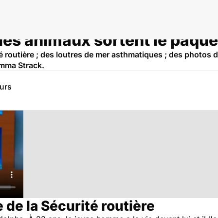
 les animaux sortent le paquet
 routière ; des loutres de mer asthmatiques ; des photos de
 Emma Strack.
eurs
de la Sécurité routière