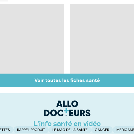
Voir toutes les fiches santé
Inflammation des
Suicide : prévenir le
amygdales : que faire
passage à l'acte
en cas d'angine ?
ETTES
RAPPEL PRODUIT
LE MAG DE LA SANTÉ
CANCER
MÉDICAM