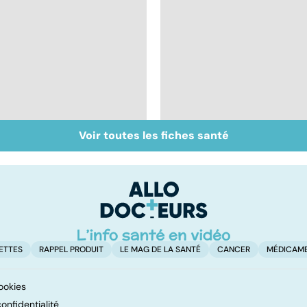
Voir toutes les fiches santé
Inflammation des
Suicide : prévenir le
amygdales : que faire
passage à l'acte
en cas d'angine ?
ETTES
RAPPEL PRODUIT
LE MAG DE LA SANTÉ
CANCER
MÉDICAM
ookies
onfidentialité