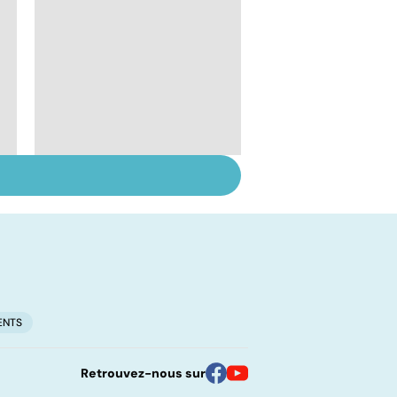
Le lupus, une maladie
complexe
ENTS
Retrouvez-nous sur