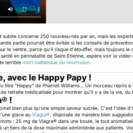
ort subite concerne 250 nouveau-nés par an, mais les experts
nde partie pourrait être évitée si les conseils de préventio
ur le ventre, parce qu'il risque d'étouffer, mais toujours le
anté en périnatalité de Saint-Etienne, espère voir la vidéo 
te terrible
mort inattendue du nourrisson
.
, avec le Happy Papy !
 titre "Happy" de Pharrell Williams… Un morceau repris à to
de retraite médicalisée pour montrer qu'il y a de la vie, du
® !
met bien plus qu'une simple saveur sucrée. C'est l'idée d'u
t d'une glace au
Viagra®
, disposée de manière bien suggestiv
de mots : 25 mg de Viagra® dans une boule, le tout aromat
 un tiers de la dose maximale administrée aux patients. Vou