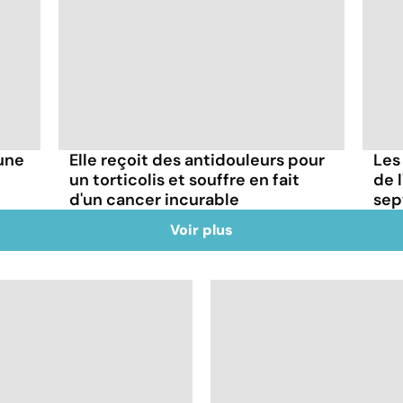
'une
Elle reçoit des antidouleurs pour
Les
un torticolis et souffre en fait
de l
d'un cancer incurable
sep
Voir plus