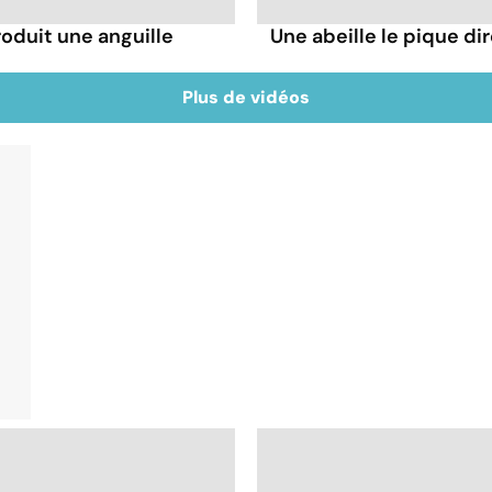
troduit une anguille
Une abeille le pique dir
Plus de vidéos