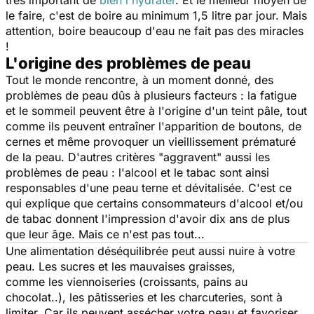
très important de
bien l'hydrater
. Et le meilleur moyen de
le faire, c'est de boire au minimum 1,5 litre par jour. Mais
attention, boire beaucoup d'eau ne fait pas des miracles
!
L'origine des problèmes de peau
Tout le monde rencontre, à un moment donné, des
problèmes de peau dûs à plusieurs facteurs : la fatigue
et le sommeil peuvent être à l'origine d'un teint pâle, tout
comme ils peuvent entraîner l'apparition de boutons, de
cernes et même provoquer un vieillissement prématuré
de la peau. D'autres critères "
aggravent
" aussi les
problèmes de peau : l'alcool et le tabac sont ainsi
responsables d'une peau terne et dévitalisée. C'est ce
qui explique que certains consommateurs d'alcool et/ou
de tabac donnent l'impression d'avoir dix ans de plus
que leur âge. Mais ce n'est pas tout...
Une alimentation déséquilibrée peut aussi nuire à votre
peau. Les sucres et les mauvaises graisses,
comme les viennoiseries (croissants, pains au
chocolat..), les pâtisseries et les charcuteries, sont à
limiter. Car ils peuvent assécher votre peau et favoriser