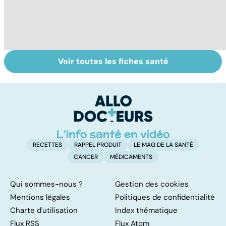
Voir toutes les fiches santé
Le don
Sexualité,
In
d'ovocytes,
infertilité et
fé
comment ça
PMA, des liens
st
marche ?
étroits
f
RECETTES
RAPPEL PRODUIT
LE MAG DE LA SANTÉ
CANCER
MÉDICAMENTS
Qui sommes-nous ?
Gestion des cookies
Mentions légales
Politiques de confidentialité
Charte d'utilisation
Index thématique
Flux RSS
Flux Atom