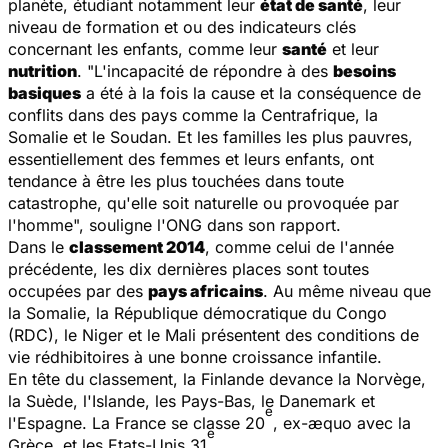
planète, étudiant notamment leur
état de santé
, leur
niveau de formation et ou des indicateurs clés
concernant les enfants, comme leur
santé
et leur
nutrition
. "
L'incapacité de répondre à des
besoins
basiques
a été à la fois la cause et la conséquence de
conflits dans des pays comme la Centrafrique, la
Somalie et le Soudan. Et les familles les plus pauvres,
essentiellement des femmes et leurs enfants, ont
tendance à être les plus touchées dans toute
catastrophe, qu'elle soit naturelle ou provoquée par
l'homme
", souligne l'ONG dans son rapport.
Dans le
classement 2014
, comme celui de l'année
précédente, les dix dernières places sont toutes
occupées par des
pays africains
. Au même niveau que
la Somalie, la République démocratique du Congo
(RDC), le Niger et le Mali présentent des conditions de
vie rédhibitoires
à une bonne croissance infantile.
En tête du classement, la Finlande devance la Norvège,
la Suède, l'Islande, les Pays-Bas, le Danemark et
e
l'Espagne. La France se classe 20
, ex-æquo avec la
e
Grèce, et les Etats-Unis 31
.