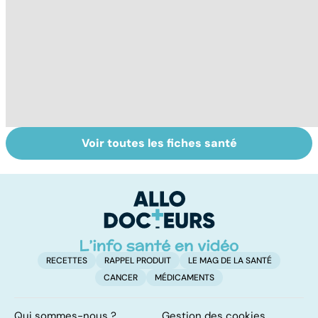
Voir toutes les fiches santé
Tout savoir sur
Inflammation des
Su
les infections
amygdales : que
le
pulmonaires
faire en cas
l'
d'angine ?
RECETTES
RAPPEL PRODUIT
LE MAG DE LA SANTÉ
CANCER
MÉDICAMENTS
Qui sommes-nous ?
Gestion des cookies