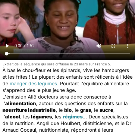
Extrait de la séquence qui sera diffusée le 23 mars sur France 5.
À bas le chou-fleur et les épinards, vive les hamburgers
et les frites ! La plupart des enfants sont réticents à l'idée
de
manger des légumes
. Pourtant l'équilibre alimentaire
s'apprend dès le plus jeune âge.
L'émission
Allô docteurs
sera donc consacrée à
l'
alimentation
, autour des questions des enfants sur la
nourriture industrielle
, le
bio
, le
gras
, le
sucre
,
l'
alcool
, les
légumes
, les
régimes
... Deux spécialistes
de la nutrition, Angélique Houlbert, diététicienne, et le Dr
Arnaud Cocaul, nutritionniste, répondront à leurs