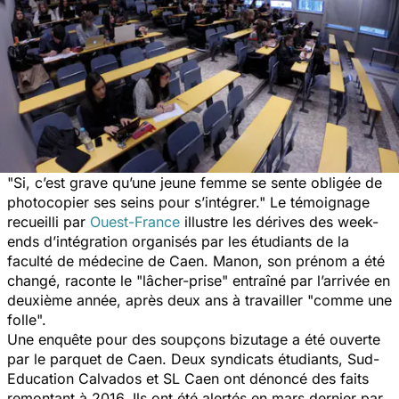
"Si, c’est grave qu’une jeune femme se sente obligée de
photocopier ses seins pour s’intégrer."
Le témoignage
recueilli par
Ouest-France
illustre les dérives des week-
ends d’intégration organisés par les étudiants de la
faculté de médecine de Caen. Manon, son prénom a été
changé, raconte le
"lâcher-prise"
entraîné par l’arrivée en
deuxième année, après deux ans à travailler
"comme une
folle".
Une enquête pour des soupçons bizutage a été ouverte
par le parquet de Caen. Deux syndicats étudiants, Sud-
Education Calvados et SL Caen ont dénoncé des faits
remontant à 2016. Ils ont été alertés en mars dernier par