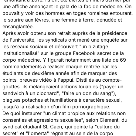
une affiche annonçant le gala de la fac de médecine. On
pouvait y voir des hommes en toges romaines entourant,
le sourire aux lèvres, une femme à terre, dénudée et
ensanglantée.
Après avoir obtenu son retrait auprès de la présidence
de l'université, les syndicats ont mené une enquête sur
les réseaux sociaux et découvert
"un bizutage
institutionnalisé"
sur le groupe Facebook secret de la
corpo médecine. Y figurait notamment une liste de 69
commandements à réaliser chaque rentrée par les
étudiants de deuxième année afin de marquer des
points, preuves vidéo à l'appui. Distillés au compte-
gouttes, ils mélangeaient actions louables (
"payer un
sandwich à un clochard", "faire un don du sang"),
blagues potaches et humiliations à caractère sexuel,
jusqu'à la réalisation d'un film pornographique.
De quoi instaurer
"un climat propice aux relations non
consenties et agressions sexuelles",
selon Clément, du
syndicat étudiant SL Caen, qui pointe la
"culture du
secret"
et
"l'omerta"
régnant au sein de la corpo