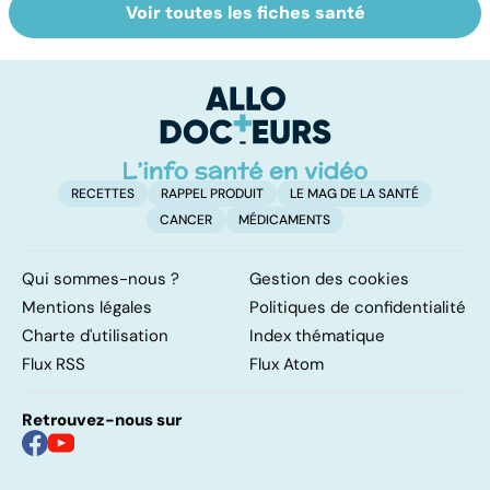
Voir toutes les fiches santé
Mediator® : le
Handicap : pour
T
début d'une
une meilleure
q
enquête
intégration à
!
l'école
RECETTES
RAPPEL PRODUIT
LE MAG DE LA SANTÉ
CANCER
MÉDICAMENTS
Qui sommes-nous ?
Gestion des cookies
Mentions légales
Politiques de confidentialité
Charte d'utilisation
Index thématique
Flux RSS
Flux Atom
Retrouvez-nous sur