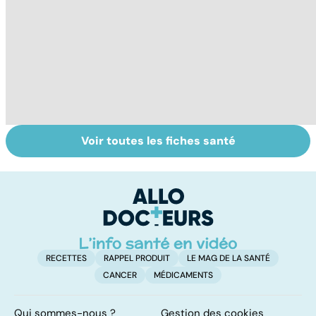
Voir toutes les fiches santé
Tout savoir sur
Inflammation des
Su
les infections
amygdales : que
le
pulmonaires
faire en cas
l'
d'angine ?
RECETTES
RAPPEL PRODUIT
LE MAG DE LA SANTÉ
CANCER
MÉDICAMENTS
Qui sommes-nous ?
Gestion des cookies