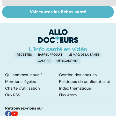
Voir toutes les fiches santé
Tout savoir sur
Inflammation des
Su
les infections
amygdales : que
le
pulmonaires
faire en cas
l'
d'angine ?
RECETTES
RAPPEL PRODUIT
LE MAG DE LA SANTÉ
CANCER
MÉDICAMENTS
Qui sommes-nous ?
Gestion des cookies
Mentions légales
Politiques de confidentialité
Charte d'utilisation
Index thématique
Flux RSS
Flux Atom
Retrouvez-nous sur