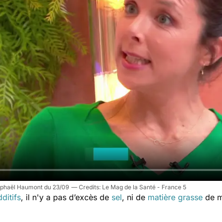
Raphaël Haumont du 23/09
Le Mag de la Santé - France 5
ditifs
, il n'y a pas d’excès de
sel
, ni de
matière grasse
de m