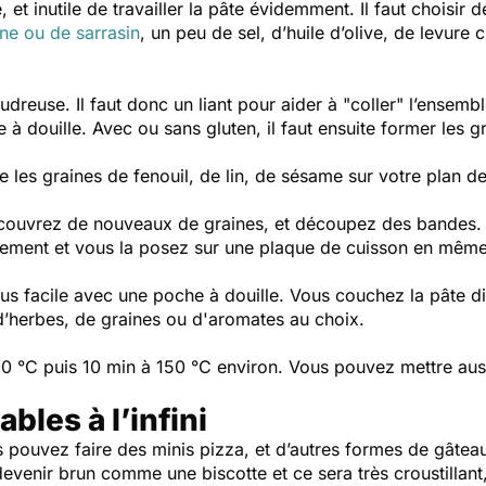
 et inutile de travailler la pâte évidemment. Il faut choisir 
gne ou de sarrasin
, un peu de sel, d’huile d’olive, de levure
udreuse. Il faut donc un liant pour aider à "coller" l’ensemb
 à douille. Avec ou sans gluten, il faut ensuite former les g
re les graines de fenouil, de lin, de sésame sur votre plan de
ecouvrez de nouveaux de graines, et découpez des bandes. E
èrement et vous la posez sur une plaque de cuisson en mêm
lus facile avec une poche à douille. Vous couchez la pâte di
d’herbes, de graines ou d'aromates au choix.
0 °C puis 10 min à 150 °C environ. Vous pouvez mettre aus
bles à l’infini
s pouvez faire des minis pizza, et d’autres formes de gâteau
evenir brun comme une biscotte et ce sera très croustillant