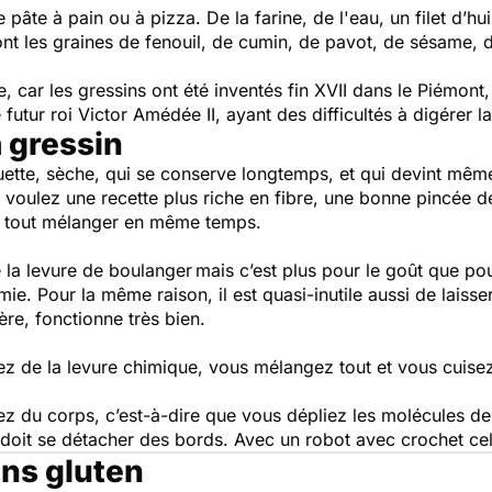
e pâte à pain ou à pizza. De la farine, de l'eau, un filet d’hui
ont les graines de fenouil, de cumin, de pavot, de sésame, 
e, car les gressins ont été inventés fin XVII dans le Piémon
 futur roi Victor Amédée II, ayant des difficultés à digérer l
à gressin
uette, sèche, qui se conserve longtemps, et qui devint même u
voulez une recette plus riche en fibre, une bonne pincée de
vez tout mélanger en même temps.
 levure de boulanger mais c’est plus pour le goût que pour 
ie. Pour la même raison, il est quasi-inutile aussi de laisse
re, fonctionne très bien.
ez de la levure chimique, vous mélangez tout et vous cuise
nez du corps, c’est-à-dire que vous dépliez les molécules de
doit se détacher des bords. Avec un robot avec crochet cela
ans gluten