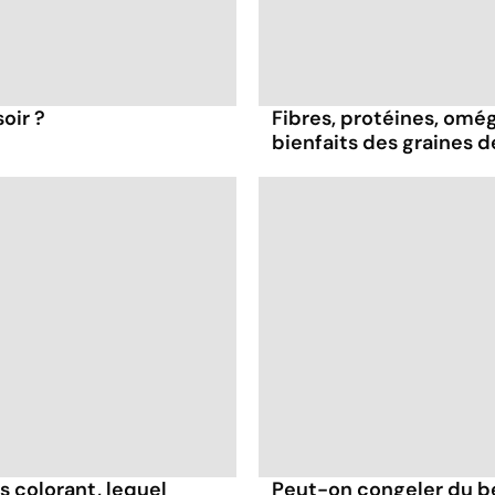
oir ?
Fibres, protéines, oméga
bienfaits des graines 
s colorant, lequel
Peut-on congeler du b