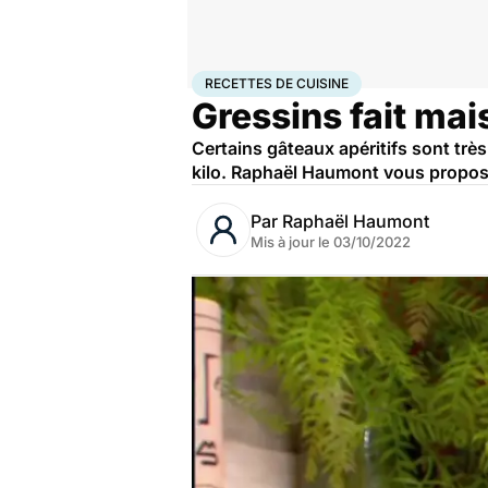
Accueil
Bien-être
Nutrition
Recettes de cuisine
RECETTES DE CUISINE
Gressins fait ma
Certains gâteaux apéritifs sont très 
kilo. Raphaël Haumont vous propose
Par
Raphaël Haumont
Mis à jour le
03/10/2022