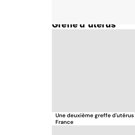
Greffe d'utérus
Accueil
Thématiques
Une deuxième greffe d'utérus 
France