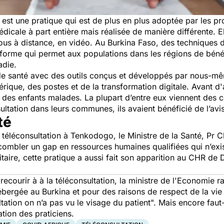
n est une pratique qui est de plus en plus adoptée par les p
édicale à part entière mais réalisée de manière différente. E
vous à distance, en vidéo. Au Burkina Faso, des techniques
orme qui permet aux populations dans les régions de bénéfic
adie.
fre de santé avec des outils conçus et développés par nous-m
ique, des postes et de la transformation digitale. Avant d'
vu des enfants malades. La plupart d’entre eux viennent des 
sultation dans leurs communes, ils avaient bénéficié de l’avis
té
 téléconsultation à Tenkodogo, le Ministre de la Santé, P
combler un gap en ressources humaines qualifiées qui n’exi
itaire, cette pratique a aussi fait son apparition au CHR de
recourir à à la téléconsultation, la ministre de l'Economie 
hébergée au Burkina et pour des raisons de respect de la vi
ation on n’a pas vu le visage du patient".
Mais encore faut-
ion des praticiens.