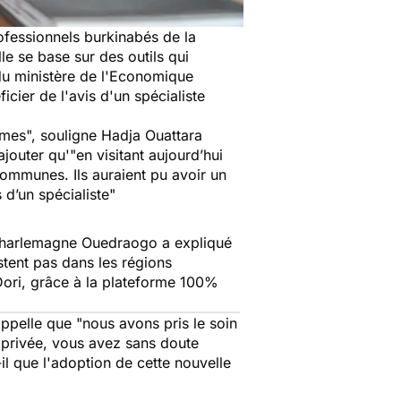
rofessionnels burkinabés de la
lle se base sur des outils qui
 du ministère de l'Economique
ier de l'avis d'un spécialiste
êmes",
souligne
Hadja Ouattara
ajouter qu'"e
n visitant aujourd’hui
communes. Ils auraient pu avoir un
 d’un spécialiste"
r Charlemagne Ouedraogo a expliqué
stent pas dans les régions
 Dori, grâce à la plateforme 100%
rappelle que
"nous avons pris le soin
e privée, vous avez sans doute
il que l'adoption de cette nouvelle