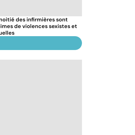
moitié des infirmières sont
times de violences sexistes et
uelles