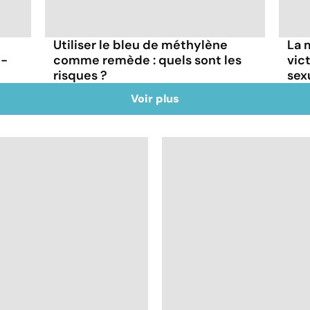
Utiliser le bleu de méthylène
La 
t-
comme remède : quels sont les
vic
risques ?
sex
Voir plus