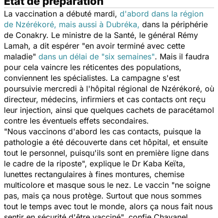
Etat de préparation
La vaccination a débuté mardi,
d'abord dans la région
de Nzérékoré, mais aussi à Dubréka,
dans la périphérie
de Conakry. Le ministre de la Santé, le général Rémy
Lamah, a dit espérer "
en avoir terminé avec cette
maladie
"
dans un délai de
"six semaines"
. Mais il faudra
pour cela vaincre les réticentes des populations,
conviennent les spécialistes. La campagne s'est
poursuivie mercredi à l'hôpital régional de Nzérékoré, où
directeur, médecins, infirmiers et cas contacts ont reçu
leur injection, ainsi que quelques cachets de paracétamol
contre les éventuels effets secondaires.
"
Nous vaccinons d'abord les cas contacts, puisque la
patholo
gie a été découverte dans cet hôpital, et ensuite
tout le personnel, puisqu'ils sont en première ligne dans
le cadre de la riposte", explique le Dr Kaba Keïta,
lunettes rectangulaires à fines montures, chemise
multicolore et masque sous le nez. Le vaccin
"ne soigne
pas, mais ça nous protège. Surtout que nous sommes
tout le temps avec tout le monde, alors ça nous fait nous
sentir en sécurité d'être vacciné",
confie Chavanel