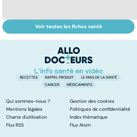
Voir toutes les fiches santé
La tuberculose
Tout savoir sur
I
pulmonaire
les infections
a
pulmonaires
fa
d'
RECETTES
RAPPEL PRODUIT
LE MAG DE LA SANTÉ
CANCER
MÉDICAMENTS
Qui sommes-nous ?
Gestion des cookies
Mentions légales
Politiques de confidentialité
Charte d'utilisation
Index thématique
Flux RSS
Flux Atom