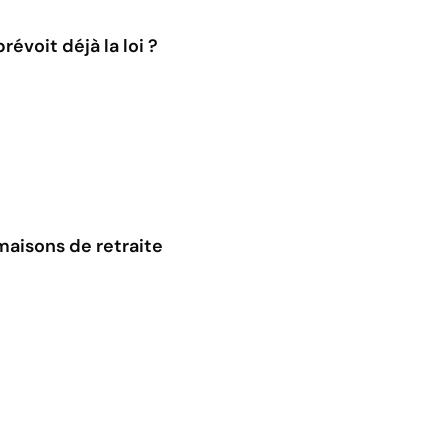
évoit déjà la loi ?
maisons de retraite