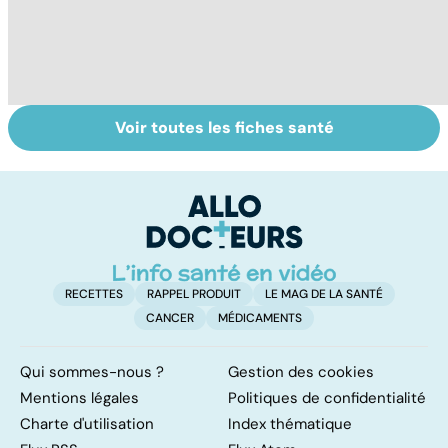
Voir toutes les fiches santé
La tuberculose
Tout savoir sur
I
pulmonaire
les infections
a
pulmonaires
fa
d'
RECETTES
RAPPEL PRODUIT
LE MAG DE LA SANTÉ
CANCER
MÉDICAMENTS
Qui sommes-nous ?
Gestion des cookies
Mentions légales
Politiques de confidentialité
Charte d'utilisation
Index thématique