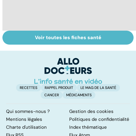
Voir toutes les fiches santé
Les agrumes et
Le magnésium,
In
leurs bienfaits
un oligo-élément
l
pour la santé
vital
F
so
RECETTES
RAPPEL PRODUIT
LE MAG DE LA SANTÉ
CANCER
MÉDICAMENTS
Qui sommes-nous ?
Gestion des cookies
Mentions légales
Politiques de confidentialité
Charte d'utilisation
Index thématique
Flux RSS
Flux Atom