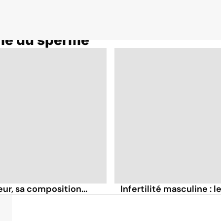
me du sperme
ur, sa composition...
Infertilité masculine :