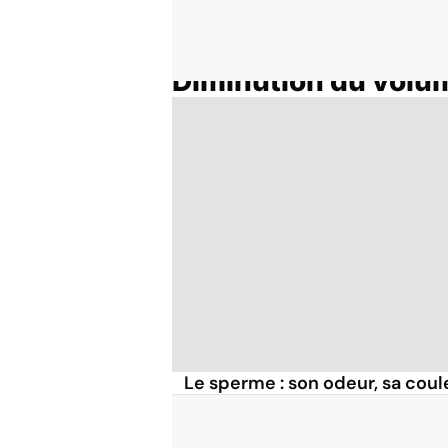
Diminution du volu
Accueil
Thématiques
Le sperme : son odeur, sa coule