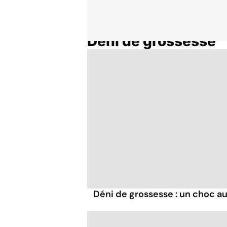
Déni de grossesse
Accueil
Thématiques
Déni de grossesse : un choc au