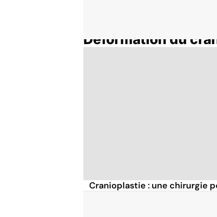
Déformation du crâ
Accueil
Thématiques
Cranioplastie : une chirurgie 