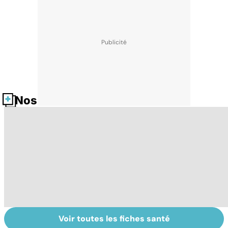
Nos fiches santé
Voir toutes les fiches santé
La tuberculose
Tout savoir sur
I