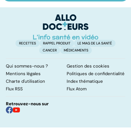
pulmonaire
les infections
a
pulmonaires
fa
d'
RECETTES
RAPPEL PRODUIT
LE MAG DE LA SANTÉ
CANCER
MÉDICAMENTS
Qui sommes-nous ?
Gestion des cookies
Mentions légales
Politiques de confidentialité
Charte d'utilisation
Index thématique
Flux RSS
Flux Atom
Retrouvez-nous sur