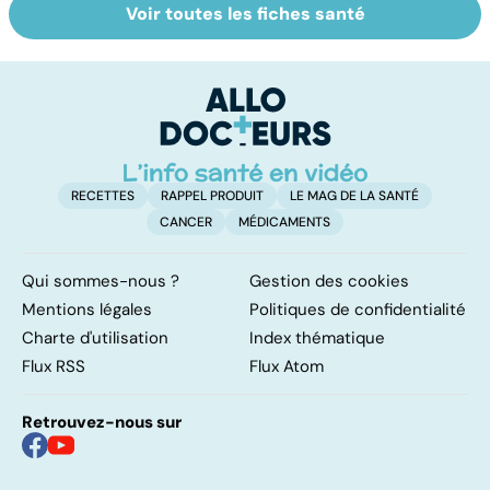
Voir toutes les fiches santé
La tuberculose
Tout savoir sur
I
pulmonaire
les infections
a
pulmonaires
fa
d'
RECETTES
RAPPEL PRODUIT
LE MAG DE LA SANTÉ
CANCER
MÉDICAMENTS
Qui sommes-nous ?
Gestion des cookies
Mentions légales
Politiques de confidentialité
Charte d'utilisation
Index thématique
Flux RSS
Flux Atom
Retrouvez-nous sur