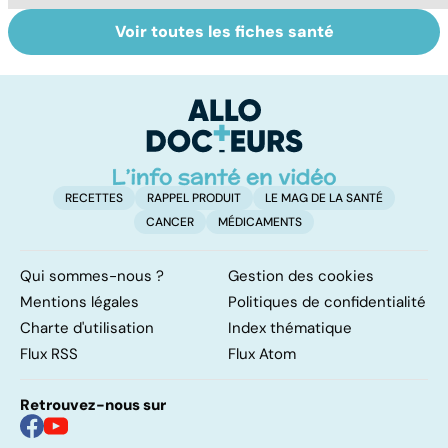
Voir toutes les fiches santé
La tuberculose
Maladies
To
pulmonaire
éruptives :
le
comment les
p
reconnaître ?
RECETTES
RAPPEL PRODUIT
LE MAG DE LA SANTÉ
CANCER
MÉDICAMENTS
Qui sommes-nous ?
Gestion des cookies
Mentions légales
Politiques de confidentialité
Charte d'utilisation
Index thématique
Flux RSS
Flux Atom
Retrouvez-nous sur