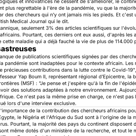
logiques et innovatrices ne cessent de s'améliorer, le con
t plus regrettable à l'ère de la pandémie, vu que la majorité
r des chercheurs qui n’y ont jamais mis les pieds. Et c'est
itish Medical Journal
qui le dit.
itannique, seulement 3% des articles scientifiques sur l'évo
fricains. Pourtant, ces derniers ont eux aussi, d'après les a
e cette maladie qui a déjà fauché la vie de plus de 114.000
astreuses
anque de publications scientifiques signées par des chercheu
a pandémie sont inadaptées pour le contexte africain. Les r
e précieuses contributions dans la lutte contre le Covid-19"
fesseur Yap Boum II, représentant régional d’Epicentre, la
ontières (MSF) :
"Je pense et j'espère qu'à la fin de l'épi
avoir des solutions adaptées à notre environnement. Aujourd
Afrique. Ce n'est pas la même prise en charge, ce n'est pas 
qué lors
d'une interview exclusive.
l'importance de la contribution des chercheurs africains pou
Egypte, le Nigéria et l'Afrique du Sud sont à l'origine de la
irus. Pourtant, la majorité des pays du continent disposent d
sont même dotés d'un ministère de la recherche, et tout le