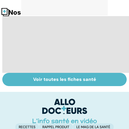
Nos fiches santé
Voir toutes les fiches santé
La tuberculose
Tout savoir sur
I
pulmonaire
les infections
a
pulmonaires
fa
d'
RECETTES
RAPPEL PRODUIT
LE MAG DE LA SANTÉ